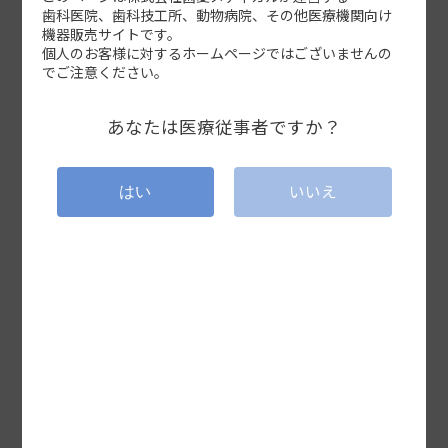
歯科医院、歯科技工所、動物病院、その他医療機関向け
機器販売サイトです。
個人のお客様に対するホームページではございませんの
でご注意ください。
Aoralscan Elite
あなたは医療従事者ですか？
IPG技術を採用し１台に2つのスキャンモードを搭載。ロングスパンブ
リッジから無歯顎の正確なスキャニングを実現。
いいえ
はい
詳細はこちら